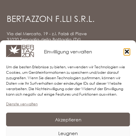
BERTAZZON F.LLI S.R.L.
Via del Mercato, 19 - z.i. Falzé di Piave
31020 Sernaglia della Battaglia (TV)
Tel. e Fax
0438.903080
Einwilligung verwalten
info@bertazzon.net
Privacy Policy
Um die besten Erlebnisse zu bieten, verwenden wir Technologien wie
Cookie Policy
Cookies, um Geräteinformationen zu speichern und/oder darauf
Haftungsausschluss
zuzugreifen. Wenn Sie diesen Technologien zustimmen, können wir
Imprint
Daten wie Ihr Surfverhalten oder eindeutige IDs auf dieser Website
verarbeiten. Die Nichteinwilligung oder der Widerruf der Einwilligung
kann sich negativ auf einige Features und Funktionen auswirken.
Dienste verwalten
FOLLOW US
Akzeptieren
Leugnen