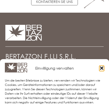
KONTAKTIEREN SIE UNS
BERTAZZON F.LLI S.R.L.
Einwilligung verwalten
Via del Mercato, 19 - z.i. Falzé di Piave
31020 Sernaglia della Battaglia (TV)
Um die besten Erlebnisse zu bieten, verwenden wir Technologien wie
Tel. e Fax
0438.903080
Cookies, um Geräteinformationen zu speichern und/oder darauf
info@bertazzon.net
zuzugreifen. Wenn Sie diesen Technologien zustimmen, können wir
Privacy Policy
Daten wie Ihr Surfverhalten oder eindeutige IDs auf dieser Website
Cookie Policy
verarbeiten. Die Nichteinwilligung oder der Widerruf der Einwilligung
Haftungsausschluss
kann sich negativ auf einige Features und Funktionen auswirken.
Imprint