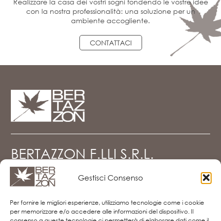
Realizzare la casa dei vostri sogni fondendo le vostre idee
con la nostra professionalità: una soluzione per un
ambiente accogliente.
CONTATTACI
BERTAZZON F.LLI S.R.L.
Gestisci Consenso
Via del Mercato, 19 - z.i. Falzé di Piave
31020 Sernaglia della Battaglia (TV)
Per fornire le migliori esperienze, utilizziamo tecnologie come i cookie
Tel. e Fax
0438.903080
per memorizzare e/o accedere alle informazioni del dispositivo. Il
info@bertazzon.net
consenso a queste tecnologie ci permetterà di elaborare dati come il