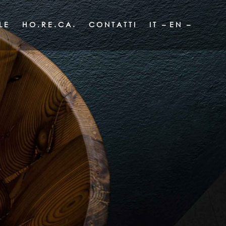
LE
HO.RE.CA.
CONTATTI
IT –
EN –