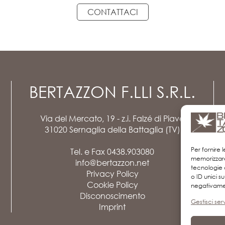
CONTATTACI
BERTAZZON F.LLI S.R.L.
Via del Mercato, 19 - z.i. Falzé di Piave
31020 Sernaglia della Battaglia (TV)
Per fornire 
Tel. e Fax
0438.903080
memorizzare
info@bertazzon.net
tecnologie 
Privacy Policy
o ID unici s
Cookie Policy
negativamen
Disconoscimento
Gestisci serv
Imprint