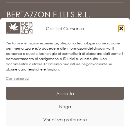
BERTAZZON F.LLI S.R.L.
Gestisci Consenso
Via del Mercato, 19 - z.i. Falzé di Piave
31020 Sernaglia della Battaglia (TV)
Per fornire le migliori esperienze, utilizziamo tecnologie come i cookie
Tel. e Fax
0438.903080
per memorizzare e/o accedere alle informazioni del dispositivo. Il
info@bertazzon.net
consenso a queste tecnologie ci permetterà di elaborare dati come il
Privacy Policy
comportamento di navigazione o ID unici su questo sito. Non
Cookie Policy
acconsentire o ritirare il consenso può influire negativamente su
Disconoscimento
alcune caratteristiche e funzioni.
Imprint
Gestisci servizi
FOLLOW US
Accetta
Nega
Visualizza preferenze
© 2026 Copyright Bertazzon s.r.l. | P.Iva 03462480264 | C.C.I.A.A. di TV